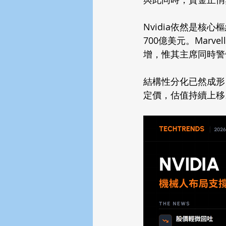
Nvidia依然是核
700億美元。Marve
增，惟其主席同時警
結構性分化已然成形
定價，估值持續上移