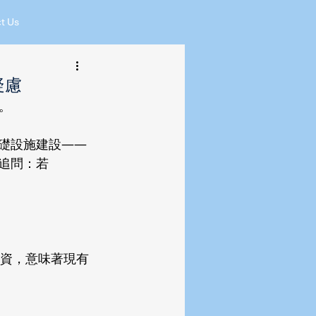
t Us
疑慮
。 
I基礎設施建設——
始追問：若
資，意味著現有