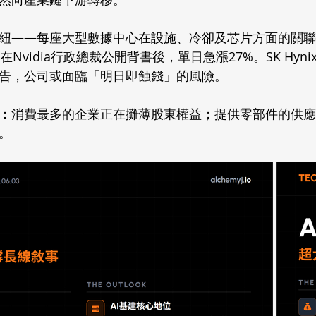
心樞紐——每座大型數據中心在設施、冷卻及芯片方面的關聯
ll在Nvidia行政總裁公開背書後，單日急漲27%。SK Hy
告，公司或面臨「明日即蝕錢」的風險。 
：消費最多的企業正在攤薄股東權益；提供零部件的供應
。