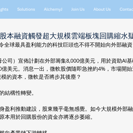
ights
Solutions
AlchemyJ
Join Us
About Us
Contac
 800億股本融資觸發超大規模雲端板塊回購縮水
，令全球最具盈利能力的科技巨頭也不得不開始向外部融資
ogle母公司）宣佈計劃在外部籌集8,000億美元，用於資助A
500億美元。消息一出，微軟股價隨即急挫約4%，市場開
大規模的資本，微軟是否將步其後塵？ 
的結構性轉變。 
身盈利推動建設，股東幾乎毫無感覺。如今大規模外部融
原本用於回購股份的資金亦將逐步萎縮。 
然向產業鏈下游轉移。 