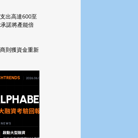
支出高達600至
nix承諾將產能倍
商則獲資金重新