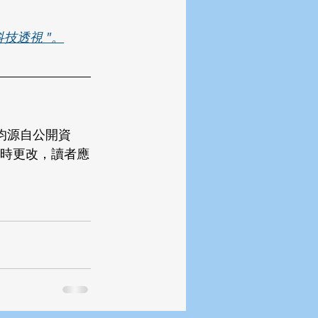
技透視 "。
均源自公開資
時更改，讀者應