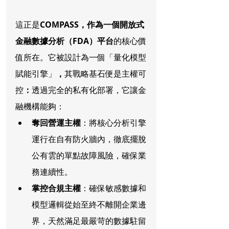
這正是
COMPASS，作為一個開放式
金融數據分析（FDA）平台
的核心價
值所在。它被設計為一個「量化模型
賦能引擎」
，
其戰略基石便是主權可
控
：
透過完全的私有化部署，它讓金
融機構能夠：
奪回營運主權
：將核心分析引擎
運行在自有防火牆內，徹底擺脫
公有雲的單點故障風險，確保業
務連續性。
掌控合規主權
：確保敏感數據和
模型邏輯從始至終不離開企業邊
界，天然滿足最嚴苛的數據駐留