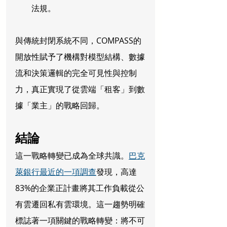
法規。
與傳統封閉系統不同，COMPASS的
開放性賦予了機構對模型結構、數據
流和決策邏輯的完全可見性與控制
力，真正實現了從雲端「租客」到數
據「業主」的戰略回歸。
結論
這一戰略轉變已成為全球共識。
巴克
萊銀行最近的一項調查
發現，高達
83%的企業正計畫將其工作負載從公
有雲遷回私有雲環境。這一趨勢明確
標誌著一項關鍵的戰略轉變：將不可