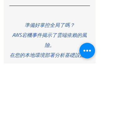
準備好掌控全局了嗎？
AWS宕機事件揭示了雲端依賴的風
險。
在您的本地環境部署分析基礎設施。
立即掌控數據
✓ 在您的數據中心現場部署
✓ 完全的數據主權與控制權
✓ 內建亞太地區法規合規性
✓ 零雲端廠商依賴