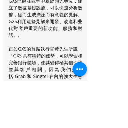
GXS已經在競爭中處於領先地位，建
立了數據基礎設施，可以快速分析數
據，從而生成廣泛而有意義的見解。
GXS利用這些見解來開發、改進和叠
代對客戶重要的新功能、服務和對
話。。
正如GXS的首席執行官黃先生所說，
「GXS 具有獨特的優勢，可以學習和
完善銀行體驗，使其變得極其個性化
並與客戶相關，因為我們是包
括 Grab 和 Singtel 在內的強大生態
系統的一部分。我們的平臺每天有超
過三百萬新加坡人使用。消費者與我
們生態系統內的平臺之間的頻繁互動
使我們能夠更深入、更敏銳地了解客
戶的需求以及我們如何在生態系統內
的所有接觸點無縫地為他們提供服
務。」