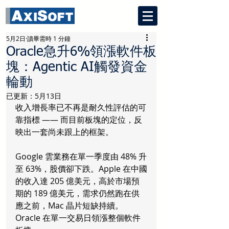
5月2日
讀畢需時 1 分鐘
Oracle急升6%領漲軟件板
塊：Agentic AI觸發資金
輪動
已更新：
5月13日
收入增長率已不再是耐久性評估的可
靠指標 —— 而目前板塊的定位，反
映出一套尚未跟上的框架。
Google 雲業務在單一季度由 48% 升
至 63%，股價卻下跌。Apple 在中國
的收入達 205 億美元，高於市場預
期的 189 億美元，需求仍然跑在供
應之前，Mac 晶片短缺持續。
Oracle 在單一交易日領漲整個軟件