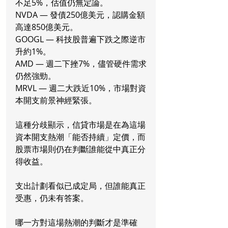
不足5%，估值仍無定論。
NVDA — 發債250億美元，認購金額
高達850億美元。
GOOGL — 科技股普遍下跌之際逆市
升約1%。
AMD — 週二下挫7%，儘管硬件需求
仍然強勁。
MRVL — 週二大跌近10%，市場對資
本開支前景神經緊張。
這種分歧顯示，信貸市場是在為這場
資本開支熱潮「能否持續」定價，而
股票市場則仍在判斷誰能從中真正分
得收益。
支出計劃看似已成定局，但誰能真正
受惠，仍未有答案。
哪一方對這場熱潮的判斷才是準確