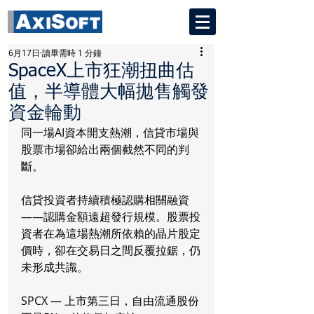
6月17日
讀畢需時 1 分鐘
SpaceX上市狂潮扭曲估
值，半導體大幅拋售觸發
資金輪動
同一場AI資本開支熱潮，信貸市場與
股票市場卻給出兩個截然不同的判
斷。
信貸投資者持續積極認購相關融資
——認購金額遠超發行規模。股票投
資者在為這場熱潮所依賴的晶片股定
價時，卻在交易日之間反覆拉鋸，仍
未形成共識。
SPCX — 上市第三日，自由流通股份