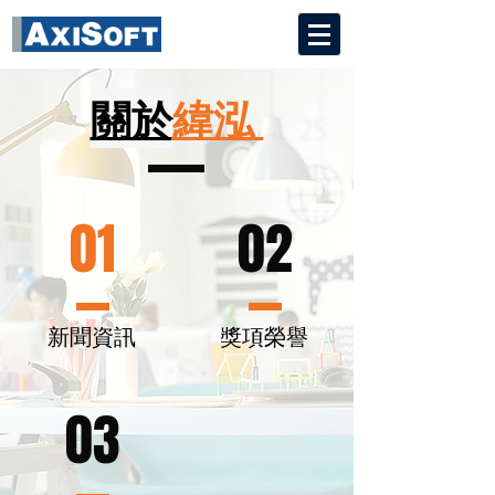
關於
緯泓
01
02
新聞資訊
獎項榮譽
03