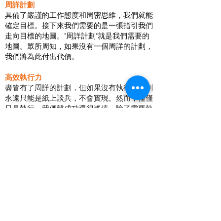
周詳計劃
具備了嚴謹的工作態度和周密思維，我們就能
確定目標。接下來我們需要的是一張指引我們
走向目標的地圖。"周詳計劃"就是我們需要的
地圖。眾所周知，如果沒有一個周詳的計劃，
我們將為此付出代價。
高效執行力
盡管有了周詳的計劃，但如果沒有執行，計劃
永遠只能是紙上談兵，不會實現。然而，僅僅
只是執行，我們離成功還很遙遠。除了需要執
行，我們還需要擁有專業的知識，卓越的工作
表現和高效的工作能力。只有擁有這些條件，
我們才能穩步走向目標。
出類拔萃
具備高效執行能力，我們就擁有一個堅實的根
基去實現目標。但是，如今市場競爭激烈，若
想要超越競爭對手，取得長期成功，我們需要
時刻警惕自己，將工作做到頂級標準，超越自
己並超越競爭對手。