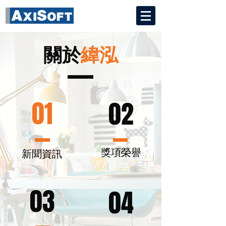
關於
緯泓
01
02
獎項榮譽
新聞資訊
03
04