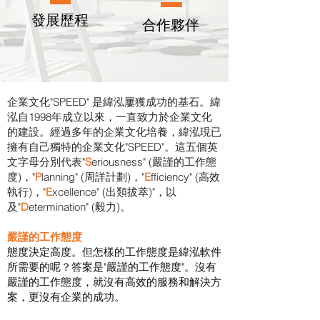
發展歷程
合作夥伴
企業文化"SPEED" 是緯泓屢獲成功的基石。緯
泓自1998年成立以來，一直致力於企業文化
的建設。經過多年的企業文化培養，緯泓現已
擁有自己獨特的企業文化"SPEED"。這五個英
文字母分別代表"
S
eriousness" (嚴謹的工作態
度)，"
P
lanning" (周詳計劃)，"
E
fficiency" (高效
執行)，"
E
xcellence" (出類拔萃)"，以
及"
D
etermination" (毅力)。
嚴謹的工作態度
態度決定高度。但怎樣的工作態度是緯泓軟件
所需要的呢？答案是"嚴謹的工作態度"。沒有
嚴謹的工作態度，就沒有高效的服務和解決方
案，更沒有企業的成功。