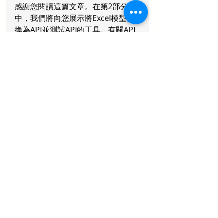
感謝您閱讀這篇文章。在第2部分
中，我們將向您展示將Excel模型轉
換為API並測試API的工具。有關API
的詳細信息，
請聯繫我們
.
如果您想獲得更多關於金融科技的信
息，請關註我們的
LinkedIn
或訂
閱
 “
FinTech Insights
”. 
Copyright © 2021 緯泓  版權所
有，不得轉載
最新文章
查看全部